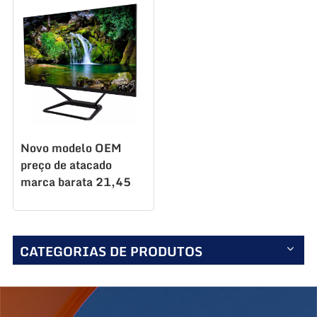
Novo modelo OEM
preço de atacado
marca barata 21,45
tudo em um desktop
negócios escritório
casa computador
CATEGORIAS DE PRODUTOS
PC215F100