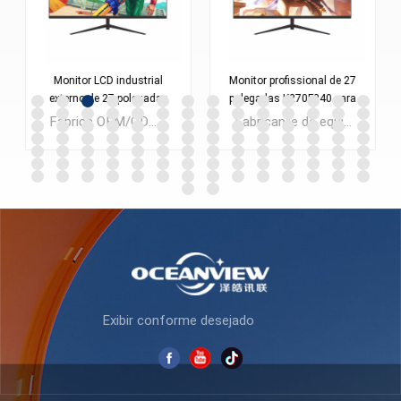
Monitor LCD industrial
Monitor profissional de 27
externo de 27 polegadas
polegadas K270F240 para
K270F165
escritório e jogos
Fábrica OEM/ODM 27 polegadas LED LCD Display Computador PC Escritório Full HD Desktop Monitores para negócios de laptop CAD
Fabricante de equipamento original (OEM) 27 Polegada Computador com tela LCD LED Monitor 1080P 2K Lolgo personalizado com baixo MOQ
SABER MAIS
SABER MAIS
Exibir conforme desejado