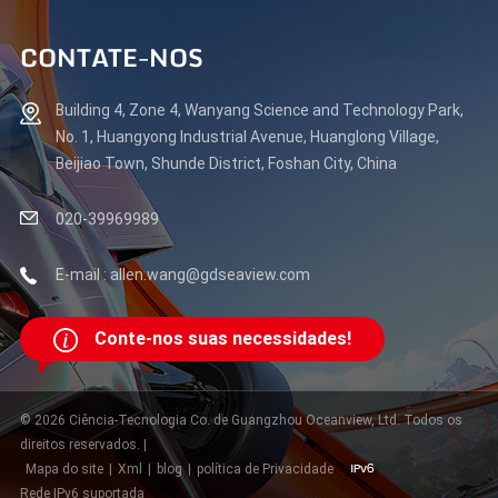
CONTATE-NOS
Building 4, Zone 4, Wanyang Science and Technology Park,
No. 1, Huangyong Industrial Avenue, Huanglong Village,
Beijiao Town, Shunde District, Foshan City, China
020-39969989
E-mail : allen.wang@gdseaview.com
Conte-nos suas necessidades!
© 2026 Ciência-Tecnologia Co. de Guangzhou Oceanview, Ltd. Todos os
direitos reservados. |
Mapa do site
|
Xml
|
blog
|
política de Privacidade
Rede IPv6 suportada