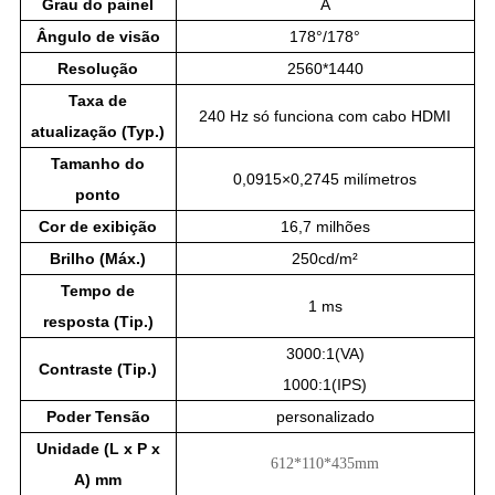
Grau do painel
A
Ângulo de visão
178°/178°
Resolução
2560*1440
Taxa de
240 Hz só funciona com cabo HDMI
atualização (Typ.)
Tamanho do
0,0915×0,2745 milímetros
ponto
Cor de exibição
16,7 milhões
Brilho (Máx.)
250cd/m²
Tempo de
1 ms
resposta (Tip.)
3000:1(VA)
Contraste (Tip.)
1000:1(IPS)
Poder
Tensão
personalizado
Unidade (L x P x
612*110*435mm
A) mm