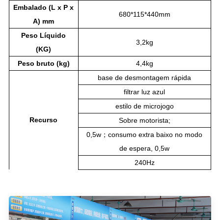
Embalado (L x P x
680*115*440mm
A) mm
Peso Líquido
3,2kg
(KG)
Peso bruto (kg)
4,4kg
base de desmontagem rápida
filtrar luz azul
estilo de microjogo
Recurso
Sobre motorista;
0,5w；consumo extra baixo no modo
de espera, 0,5w
240Hz