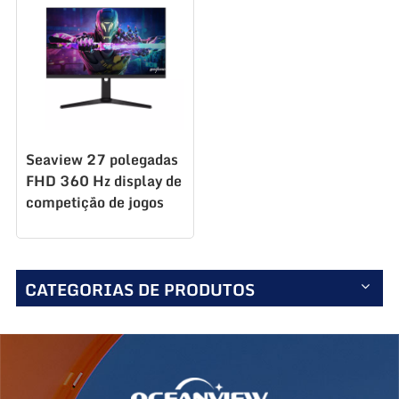
Seaview 27 polegadas
FHD 360 Hz display de
competição de jogos
eletrônicos de alta
taxa de atualização
lançado novo
CATEGORIAS DE PRODUTOS
AZ270F360