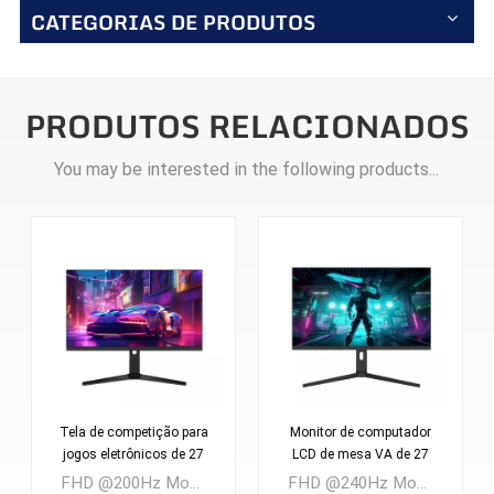
CATEGORIAS DE PRODUTOS
PRODUTOS RELACIONADOS
You may be interested in the following products...
Monitor de computador
Monitor LCD de 27
LCD de mesa VA de 27
polegadas 1k, curvo, sem
polegadas com novo
bordas, profissional, para
FHD @240Hz Monitor LCD para jogos FAST VA de 27 polegadas Quantidade mínima: 300 peças
FHD @280Hz Monitor LCD para jogos FAST VA de 27 polegadas Quantidade mínima: 300 peças