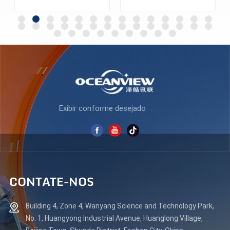
design e tela plana de 240
jogos, AZ270F280
Hz para jogos AZ270F240
SABER MAIS
SABER MAIS
Exibir conforme desejado
CONTATE-NOS
Building 4, Zone 4, Wanyang Science and Technology Park,
No. 1, Huangyong Industrial Avenue, Huanglong Village,