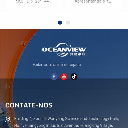
5KUHD 5120*1440@60 Hz Tela curva de peixe IPS de 49 polegadas com visualização completa
Apresentando o fascinante monitor de jogos LCD WU120HZ de 49 polegadas, projetado para a melhor experiência de jogo. Mergulhe no mundo e libere seu potencial de jogo como nunca antes.Com sua tela ultralarga de 49 polegadas, este monitor transporta você para um reino de imagens impressionantes e clareza incomparável. Esteja você envolvido em um FPS de ritmo acelerado ou explorando as vastas paisagens de RPGs de mundo aberto, cada detalhe ganha vida com uma precisão de tirar o fôlego.Apresentando uma taxa de atualização extremamente rápida de 120 Hz, este monitor garante movimentos suaves e fluidos, eliminando qualquer desfoque de movimento ou tela rasgada. Diga adeus às distrações e olá à jogabilidade perfeita que o mantém tenso.Equipado com tecnologia avançada WU (Wide Ultra), este monitor apresenta uma impressionante gama de cores mais ampla, proporcionando tons vibrantes e realistas. Testemunhe os vermelhos vívidos, os azuis radiantes e os verdes vibrantes que saltam da tela, melhorando sua experiência de jogo como nunca antes.Projetado pensando nos jogadores, este monitor oferece uma variedade de recursos centrados em jogos. Mergulhe nas profundezas da escuridão com HDR (High Dynamic Range) aprimorado para um contraste excepcional, garantindo que cada sombra e realce sejam exibidos com a máxima clareza.O design ergonômico deste monitor não só adiciona um toque de sofisticação, mas também garante conforto ideal durante longas sessões de jogo. Ajuste a altura, inclinação e rotação de acordo com suas preferências, permitindo uma experiência de jogo personalizada e agradável.Experimente o futuro dos jogos com o monitor de jogos LCD WU120HZ de 49 polegadas. Eleve suas habilidades em jogos, domine a concorrência e mergulhe em uma aventura de jogo incomparável. É hora de redefinir o que significa jogar.
visualização completa
jogos luzes rgb
5120 * 1440P UZ490U60
uc49inchdq120hz
SABER MAIS
SABER MAIS
Exibir conforme desejado
CONTATE-NOS
Building 4, Zone 4, Wanyang Science and Technology Park,
No. 1, Huangyong Industrial Avenue, Huanglong Village,