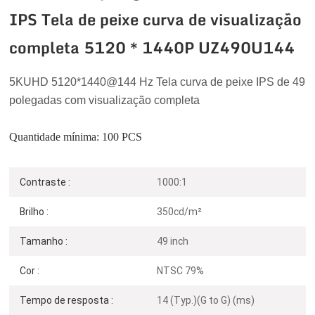
IPS Tela de peixe curva de visualização
completa 5120 * 1440P UZ490U144
5KUHD 5120*1440
@144 Hz
Tela curva de peixe IPS de 49
polegadas com visualização completa
Quantidade mínima: 100 PCS
Contraste :
1000:1
Brilho :
350cd/m²
Tamanho :
49 inch
Cor :
NTSC 79%
Tempo de resposta :
14 (Typ.)(G to G) (ms)