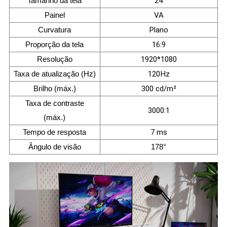
Tamanho da tela
24
Painel
VA
Curvatura
Plano
Proporção da tela
16:9
Resolução
1920*1080
Taxa de atualização (Hz)
120Hz
Brilho (máx.)
300 cd/m²
Taxa de contraste
3000:1
(máx.)
Tempo de resposta
7 ms
Ângulo de visão
178°