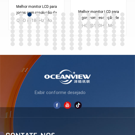
Melhor monitor LCD para
Melhor monitor LCD para
jogos com resolução de
jogos com resolução de
2560 x 1440, tela de 24
QHD @180Hz Monitor LCD para jogos FAST VA de 24 polegadas Quantidade mínima: 300 peças
2560 x 1440, tela de 27
polegadas, monitor de
QHD @180Hz Monitor de jogos LCD IPS RÁPIDO de 27 polegadas Quantidade mínima: 300 peças
polegadas, monitor para
computador para PC
computador PC
ES238Q180
ES270Q180
SABER MAIS
SABER MAIS
Exibir conforme desejado