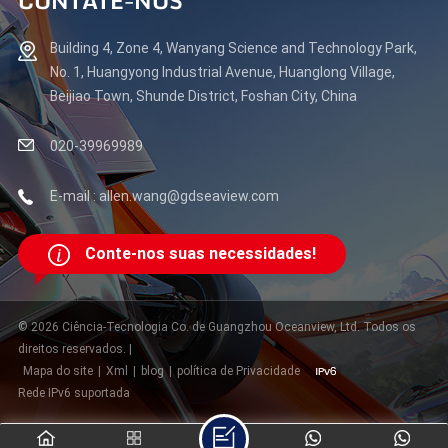
CONTATE-NOS
Building 4, Zone 4, Wanyang Science and Technology Park,
No. 1, Huangyong Industrial Avenue, Huanglong Village,
Beijiao Town, Shunde District, Foshan City, China
020-39969989
E-mail : allen.wang@gdseaview.com
Conte-nos suas necessidades!
© 2026 Ciência-Tecnologia Co. de Guangzhou Oceanview, Ltd. Todos os
direitos reservados. |
Mapa do site
|
Xml
|
blog
|
política de Privacidade
Rede IPv6 suportada