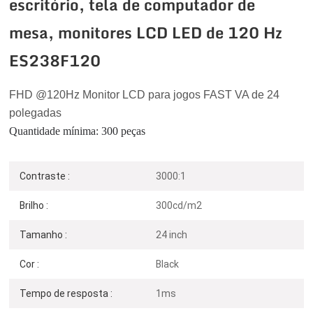
escritório, tela de computador de
mesa, monitores LCD LED de 120 Hz
ES238F120
FHD
@120
Hz
Monitor LCD para jogos FAST VA de 24
polegadas
Quantidade mínima: 300 peças
Contraste :
3000:1
Brilho :
300cd/m2
Tamanho :
24 inch
Cor :
Black
Tempo de resposta :
1ms