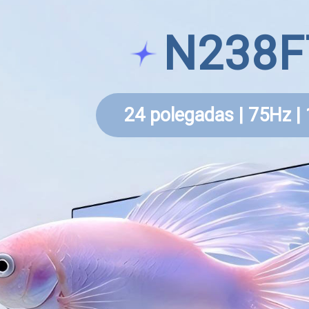
N238F
24 polegadas | 75Hz |