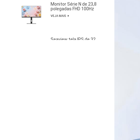
Monitor Série N de 23,8
polegadas FHD 100Hz
com 85% da gama de
VEJA MAIS
cores NTSC
Seaview tela IPS de 32
polegadas QHD 100 Hz
sem piscar montado
VEJA MAIS
na parede ampla gama
de cores monitor de
esportes e luz de
escritório S315Q100
Seaview 27 polegadas
FHD 280Hz IPS/VA tela
sem piscar montado
VEJA MAIS
na parede ampla gama
de cores monitor de
esportes e luz de
escritório F270F280
Seaview 27 polegadas
QHD 100 Hz IPS / VA
tela sem piscar
VEJA MAIS
montado na parede
ampla gama de cores
monitor de esportes e
luz de escritório