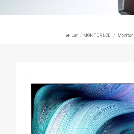
Lar
/
MONITOR LCD
/
Monitor 