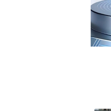
F270Q100
Seaview 27 polegadas
QHD 180 Hz IPS / VA
tela sem piscar
VEJA MAIS
montado na parede
ampla gama de cores
monitor de esportes e
luz de escritório
F270Q180
Seaview 27 polegadas
QHD 240 Hz IPS / VA
tela sem piscar
VEJA MAIS
montado na parede
ampla gama de cores
monitor de esportes e
luz de escritório
F270Q240