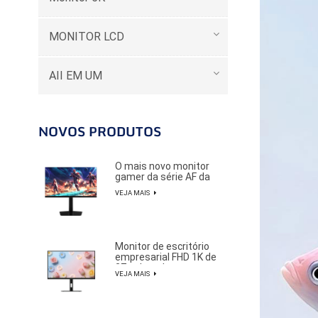
MONITOR LCD
AII EM UM
NOVOS PRODUTOS
O mais novo monitor
gamer da série AF da
Oceanview, com 27
VEJA MAIS
polegadas, resolução
2K e taxa de
atualização de 320Hz,
é ideal para jogadores
profissionais de e-
Monitor de escritório
sports.
empresarial FHD 1K de
27 polegadas com
VEJA MAIS
taxa de atualização de
100Hz e design
elegante e
minimalista.