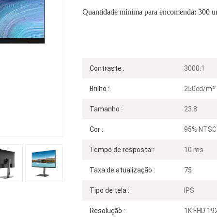
Quantidade mínima para encomenda: 300 u
Contraste :
3000:1
Brilho :
250cd/m²
Tamanho :
23.8
Cor :
95% NTSC
Tempo de resposta :
10 ms
Taxa de atualização :
75
Tipo de tela :
IPS
Resolução :
1K FHD 19